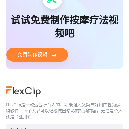
试试免费制作按摩疗法视
频吧
免费制作视频
FlexClip是一款适合所有人的、功能强大又简单好用的视频编
辑软件！每个人都可以轻松做出精彩的视频内容，无论是个人
还是商业用途！