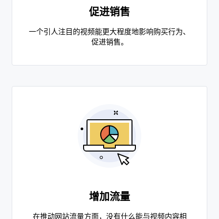
促进销售
一个引人注目的视频能更大程度地影响购买行为、
促进销售。
增加流量
在推动网站流量方面，没有什么能与视频内容相