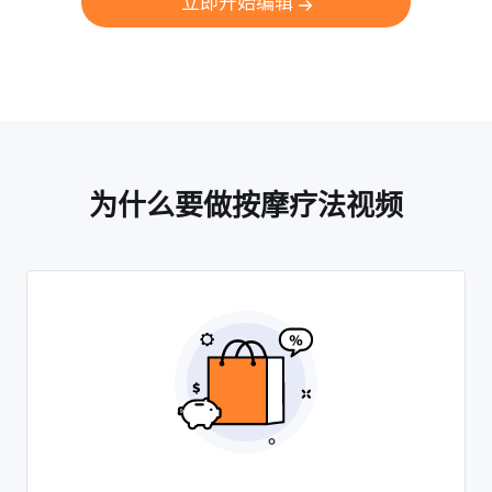
立即开始编辑
为什么要做按摩疗法视频