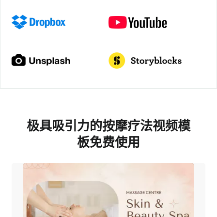
极具吸引力的按摩疗法视频模
板免费使用