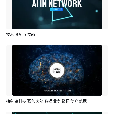
技术 嘶嘶声 卷轴
预览
AI剪同款
抽象 高科技 蓝色 大脑 数据 业务 徽标 简介 结尾
预览
编辑