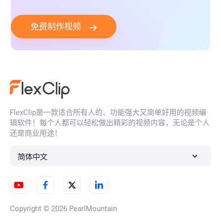
免费制作视频
FlexClip是一款适合所有人的、功能强大又简单好用的视频编
辑软件！每个人都可以轻松做出精彩的视频内容，无论是个人
还是商业用途！
简体中文
Copyright © 2026
PearlMountain