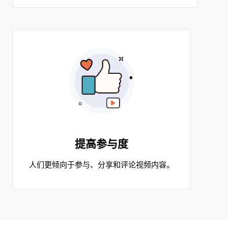
提高参与度
人们更倾向于参与、分享和评论视频内容。