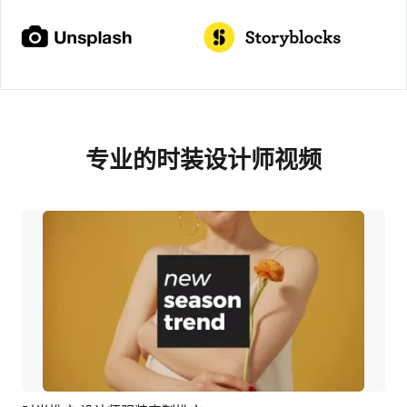
专业的时装设计师视频