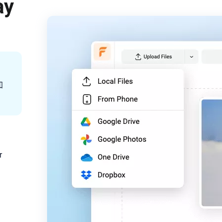
ay
加
r