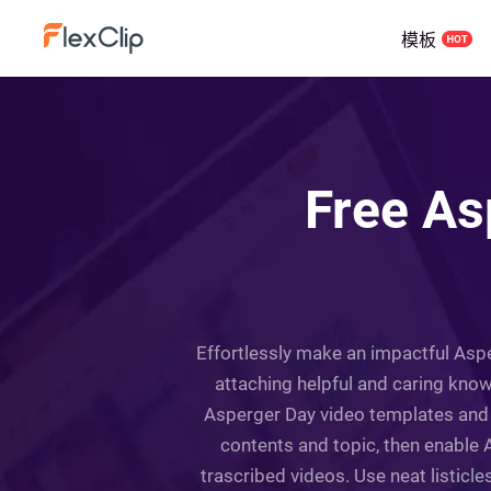
模板
Free As
Effortlessly make an impactful Asper
attaching helpful and caring know
Asperger Day video templates and s
contents and topic, then enable A
trascribed videos. Use neat listicle