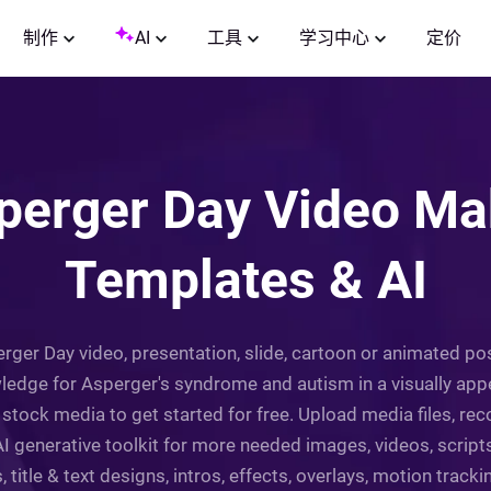
制作
AI
工具
学习中心
定价
perger Day Video Ma
Templates & AI
ger Day video, presentation, slide, cartoon or animated pos
ledge for Asperger's syndrome and autism in a visually appea
tock media to get started for free. Upload media files, rec
I generative toolkit for more needed images, videos, script
s, title & text designs, intros, effects, overlays, motion tra