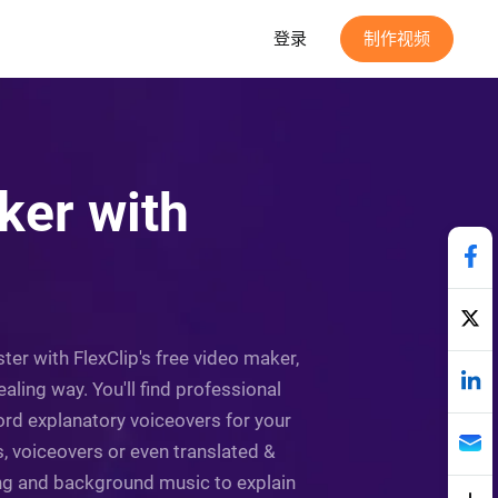
登录
制作视频
ker with
ter with FlexClip's free video maker,
ling way. You'll find professional
ord explanatory voiceovers for your
s, voiceovers or even translated &
cking and background music to explain