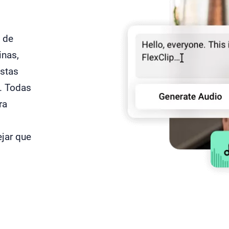
s de
inas,
stas
a. Todas
ra
ejar que