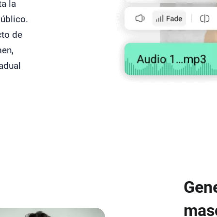
a la
úblico.
cto de
men,
radual
Gene
masc