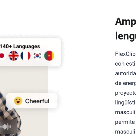
Ampl
leng
FlexClip
con esti
autorid
de ener
proyect
lingüíst
masculi
permite 
masculin