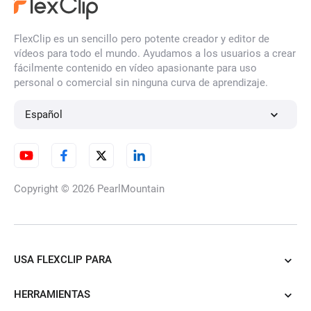
Convierte fotos al estilo
FlexClip es un sencillo pero potente creador y editor de
Claymation
vídeos para todo el mundo. Ayudamos a los usuarios a crear
fácilmente contenido en vídeo apasionante para uso
personal o comercial sin ninguna curva de aprendizaje.
Foto a Anime
Español
Foto a arte de fieltro
Copyright © 2026
PearlMountain
Filtro de Halloween de IA
USA FLEXCLIP PARA
HERRAMIENTAS