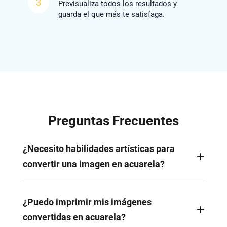
3
Previsualiza todos los resultados y
guarda el que más te satisfaga.
Preguntas Frecuentes
¿Necesito habilidades artísticas para
convertir una imagen en acuarela?
No, no necesitas habilidades artísticas para
convertir una imagen en acuarela. FlexClip es
¿Puedo imprimir mis imágenes
extremadamente fácil de usar y ofrece una
convertidas en acuarela?