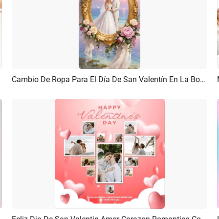
Cambio De Ropa Para El Día De San Valentín En La Boda
Previsualizar
Crear IA