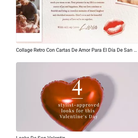
Collage Retro Con Cartas De Amor Para El Día De San Valentín
Previsualizar
Crear IA