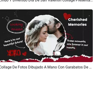
Lindo Y Divertido Día De San Valentín Collage Presentación De Diapositivas
Previsualizar
Crear IA
Collage De Fotos Dibujado A Mano Con Garabatos De Papel Y Presentación De Diapositivas Para El Día De San Valentín
Previsualizar
Personalizar