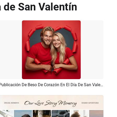
a de San Valentín
Publicación De Beso De Corazón En El Día De San Valentín
Previsualizar
Crear IA