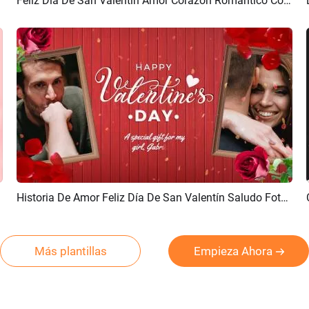
Feliz Dia De San Valentin Amor Corazon Romantico Collage De Fotos Instagram Post
Previsualizar
Crear IA
Historia De Amor Feliz Día De San Valentín Saludo Foto Collage Presentación De Diapositivas
Previsualizar
Crear IA
Más plantillas
Empieza Ahora