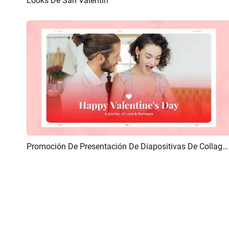
Looks De San Valentin
Previsualizar
Crear IA
Promoción De Presentación De Diapositivas De Collage De Fotos Del Día De San Valentín
Previsualizar
Crear IA