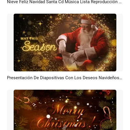
Nieve Feliz Navidad Santa Cd Música Lista Reproducción Vlog Youtube Instagram Historia
Previsualizar
Crear IA
Presentación De Diapositivas Con Los Deseos Navideños De Papá Noel, Círculos Brillantes Y Bokeh Dorado épico
Previsualizar
Crear IA