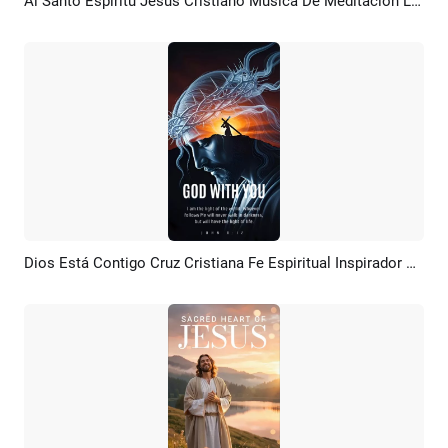
Ai Santo Espíritu Jesús Cristiano Música De Meditación Lista De Reproducción Youtube Introducción
Previsualizar
Personalizar
Dios Está Contigo Cruz Cristiana Fe Espiritual Inspirador Motivacional Redes Sociales
Previsualizar
Crear IA