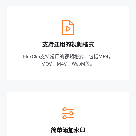
支持通用的视频格式
FlexClip支持常用的视频格式，包括MP4，
MOV，M4V，WebM等。
简单添加水印