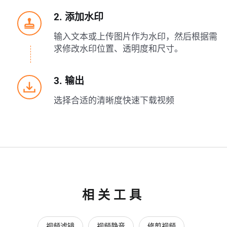
2. 添加水印
输入文本或上传图片作为水印，然后根据需
求修改水印位置、透明度和尺寸。
3. 输出
选择合适的清晰度快速下载视频
相关工具
视频滤镜
视频静音
修剪视频