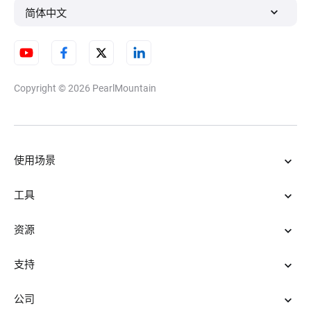
简体中文
Copyright © 2026
PearlMountain
使用场景
工具
资源
支持
公司