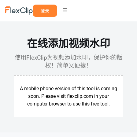
登录
在线添加视频水印
使用FlexClip为视频添加水印，保护你的版
权！简单又便捷！
A mobile phone version of this tool is coming
soon. Please visit flexclip.com in your
computer browser to use this free tool.