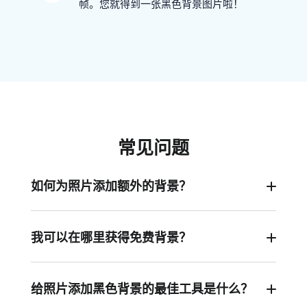
帧。您就得到一张黑色背景图片啦！
常见问题
如何为照片添加额外的背景？
要为照片添加额外的背景，您应该使用FlexClip, 将
背景照片应用到时间线，然后将照片添加为图层。
我可以在哪里获得免费背景？
FlexClip是一款照片和视频编辑器，拥有数百万照
片视频的素材库。输入您想查找的背景图片关键
给照片添加黑色背景的最佳工具是什么？
词，选一个您喜欢的，就可以免费使用啦。