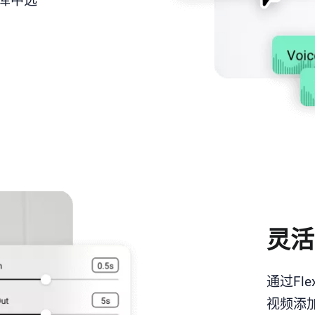
的库中选
。
灵活
通过Fl
视频添