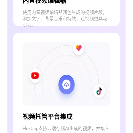
内置视频编辑器
使用内置视频编辑器润色生成的视频片段，
添加文字、背景音乐和特效，让视频更具吸
引力。
视频托管平台集成
FlexClip支持云端存储AI生成的视频，并接入