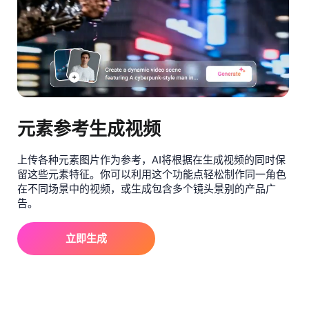
元素参考生成视频
上传各种元素图片作为参考，AI将根据在生成视频的同时保
留这些元素特征。你可以利用这个功能点轻松制作同一角色
在不同场景中的视频，或生成包含多个镜头景别的产品广
告。
立即生成