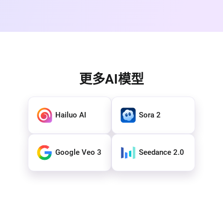
Kling 1.6 PRO：自然动态合成，转场流畅，1080P高清
用图生视频，请确保你拥有原图的使用权。
输出，支持首尾帧功能。

Kling 1.6 PRO Subject Reference：支持角色一致性视频
生成，可上传 1-4 张参考图片。

Kling 1.6 Standard：增强提示词遵从性，兼顾生成稳定
性与效率。

Kling 2.1：稳定的运动控制，生成速度快，性价比高。

更多AI模型
Kling 2.1 Master：专业级视频生成，支持电影级镜头控
制、无缝转场与酷炫特效。

Kling 2.5 Turbo：动态场景下表现更流畅稳定，效果更
好且成本更低。
Hailuo AI
Sora 2
Google Veo 3
Seedance 2.0