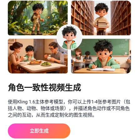
角色一致性视频生成
使用Kling 1.6主体参考模型，你可以上传1-4张参考图片（包
括人物、动物、物体或场景），并描述角色动作或不同角色
之间的互动，从而生成定制化的图生视频。
立即生成