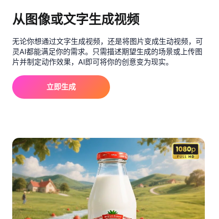
从图像或文字生成视频
无论你想通过文字生成视频，还是将图片变成生动视频，可
灵AI都能满足你的需求。只需描述期望生成的场景或上传图
片并制定动作效果，AI即可将你的创意变为现实。
立即生成