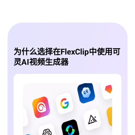
为什么选择在FlexClip中使用可
灵AI视频生成器