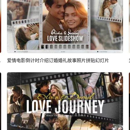
纪念日 拼贴幻灯片
爱情电影倒计时介绍订婚婚礼故事照片拼贴幻灯片
预览
AI剪同款