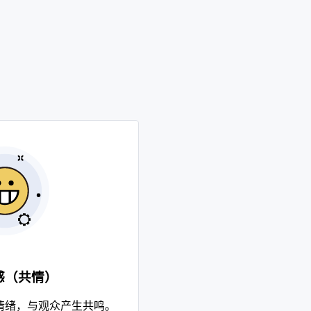
感（共情）
情绪，与观众产生共鸣。