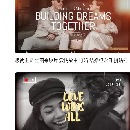
极简主义 宝丽来胶片 爱情故事 订婚 结婚
预览
AI剪同款