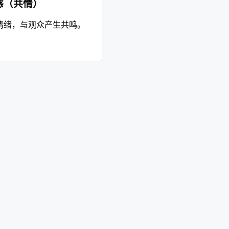
感（共情）
情绪，与观众产生共鸣。