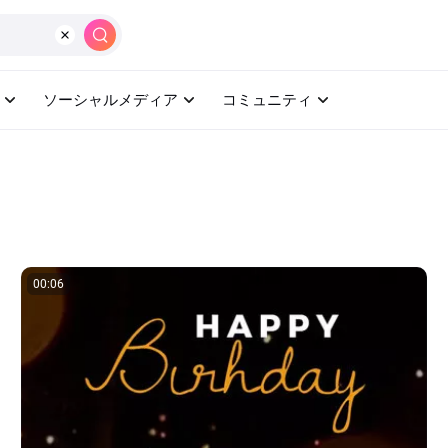
作成
AI(人工知能)
ツール
学ぶ
ソーシャルメディア
コミュニティ
00:06