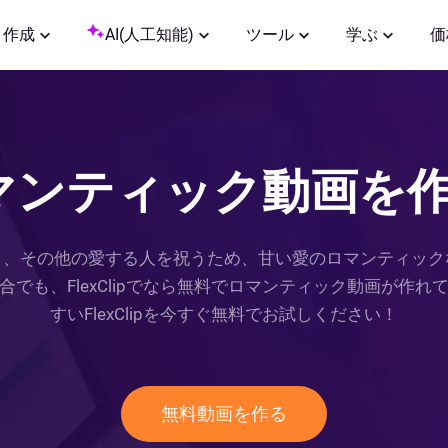
作成
AI(人工知能)
ツール
学ぶ
価
ンティック動画を作
日、その他の愛する人を祝うため、甘い愛のロマンティック
でも、FlexClipでなら無料でロマンティック動画が作
すいFlexClipを今すぐ無料でお試しください！
無料動画を作る