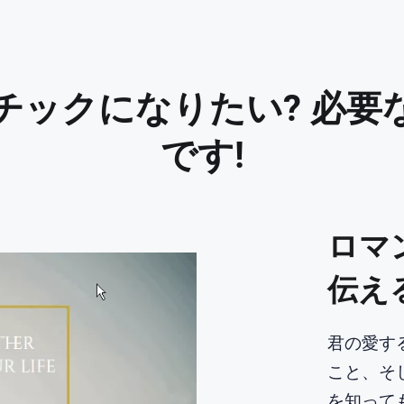
チックになりたい? 必要
です!
ロマ
伝え
君の愛す
こと、そ
を知っても