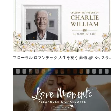
フローラル-ロマンチック-人生を祝う-葬儀-思い
プレビュー
AI再生成