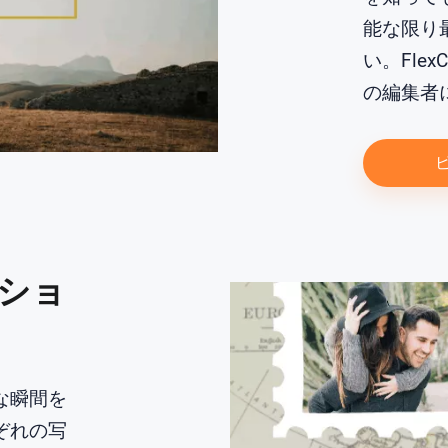
能な限り
い。Fle
の編集者
ショ
な瞬間を
ぞれの写