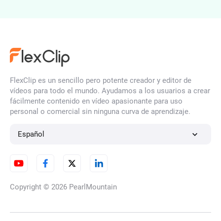
Editor de GIF online
FlexClip es un sencillo pero potente creador y editor de
Unir GIF
vídeos para todo el mundo. Ayudamos a los usuarios a crear
fácilmente contenido en vídeo apasionante para uso
personal o comercial sin ninguna curva de aprendizaje.
Agregar música y audio a GIF
Español
Agregar imagen a GIF
Copyright © 2026
PearlMountain