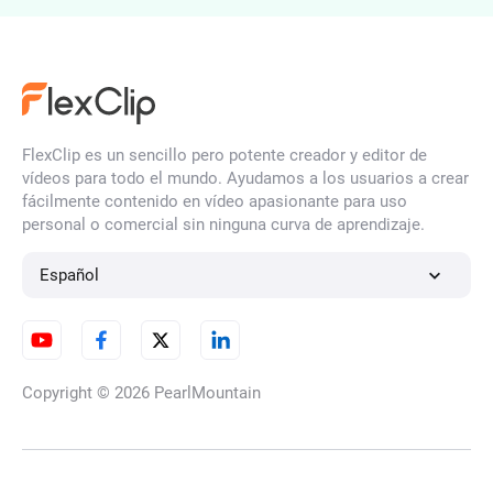
Editor de GIF online
FlexClip es un sencillo pero potente creador y editor de
Unir GIF
vídeos para todo el mundo. Ayudamos a los usuarios a crear
fácilmente contenido en vídeo apasionante para uso
personal o comercial sin ninguna curva de aprendizaje.
Agregar música y audio a GIF
Español
Agregar imagen a GIF
Copyright © 2026
PearlMountain