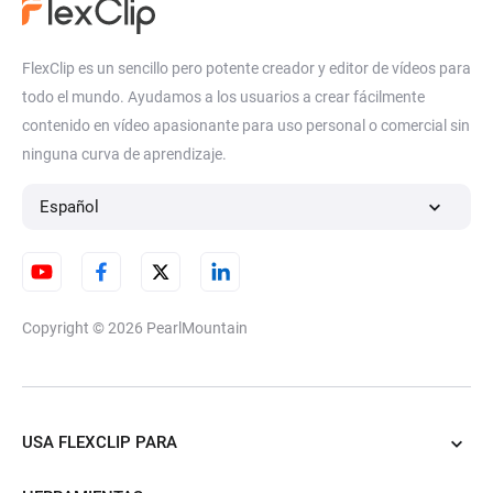
Imagen en imagen
Gráficos en movimiento
Videocolaboración
Vídeo en bucle
FlexClip es un sencillo pero potente creador y editor de vídeos para
todo el mundo. Ayudamos a los usuarios a crear fácilmente
Curva de velocidad
Generador de enlaces de video
contenido en vídeo apasionante para uso personal o comercial sin
ninguna curva de aprendizaje.
Cambiar tamaño de video
Recortar vídeo
Español
Copyright © 2026
PearlMountain
USA FLEXCLIP PARA