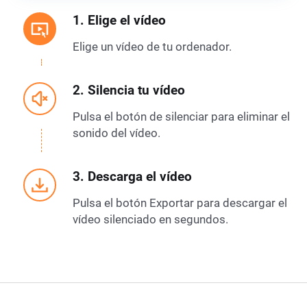
1. Elige el vídeo
Elige un vídeo de tu ordenador.
2. Silencia tu vídeo
Pulsa el botón de silenciar para eliminar el
sonido del vídeo.
3. Descarga el vídeo
Pulsa el botón Exportar para descargar el
vídeo silenciado en segundos.