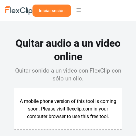
Iniciar sesión
Quitar audio a un video
online
Quitar sonido a un video con FlexClip con
sólo un clic.
A mobile phone version of this tool is coming
soon. Please visit flexclip.com in your
computer browser to use this free tool.