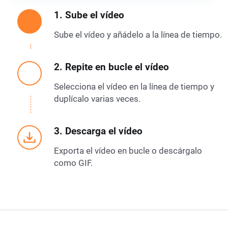
1. Sube el vídeo
Sube el vídeo y añádelo a la línea de tiempo.
2. Repite en bucle el vídeo
Selecciona el vídeo en la línea de tiempo y
duplícalo varias veces.
3. Descarga el vídeo
Exporta el vídeo en bucle o descárgalo
como GIF.