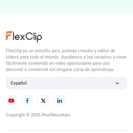
Expandir imagen con IA
Filtro de Rostro con IA
FlexClip es un sencillo pero potente creador y editor de
vídeos para todo el mundo. Ayudamos a los usuarios a crear
fácilmente contenido en vídeo apasionante para uso
personal o comercial sin ninguna curva de aprendizaje.
Arreglar fotos borrosas en
línea
Español
Convertidor de Imágenes HD
Copyright © 2026
PearlMountain