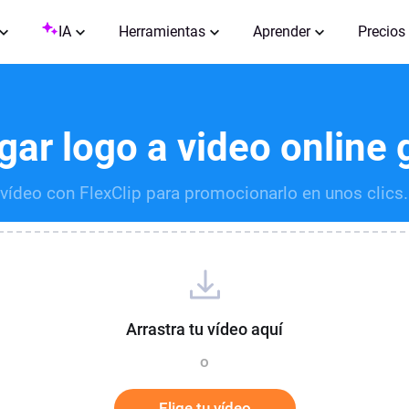
IA
Herramientas
Aprender
Precios
ar logo a video online 
vídeo con FlexClip para promocionarlo en unos clics. ¡E
Arrastra tu vídeo aquí
o
Elige tu vídeo