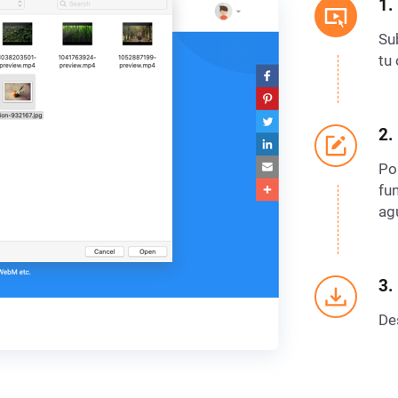
1.
Su
tu
2.
Pon
fu
ag
3.
De