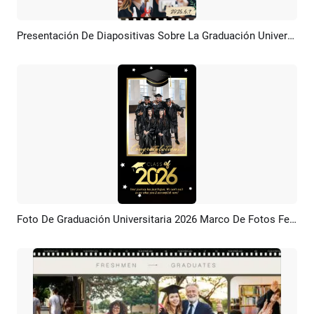
Presentación De Diapositivas Sobre La Graduación Universitaria De Compañeros De Clase, Película Minimalista Y Recuerdos Felices.
Previsualizar
Crear IA
Foto De Graduación Universitaria 2026 Marco De Fotos Feliz Graduación Historia De Recuerdos Universitarios
Previsualizar
Crear IA