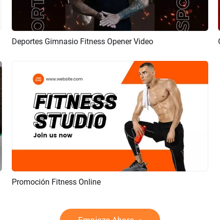
De Moda
Deportes Gimnasio Fitness Opener Video
Previsualizar
Crear IA
Promoción Fitness Online
Previsualizar
Crear IA