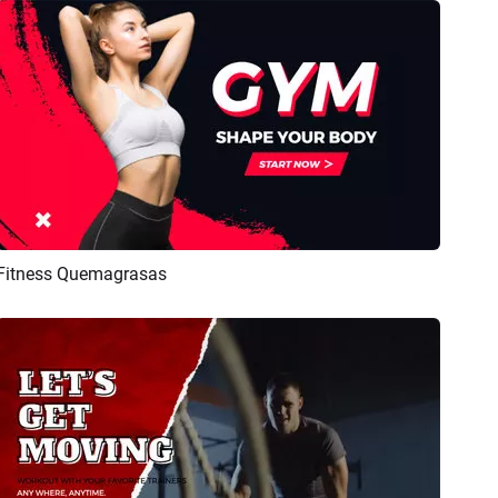
Fitness Quemagrasas
Previsualizar
Crear IA