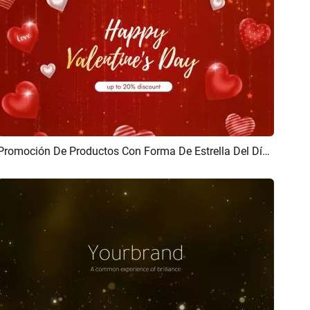
Promoción De Productos Con Forma De Estrella Del Día De San Valentín Con Globos Rojos
Previsualizar
Crear IA