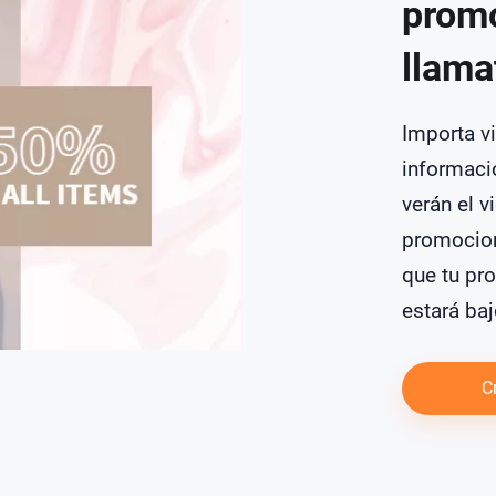
promo
llama
Importa v
informaci
verán el v
promocion
que tu pr
estará ba
C