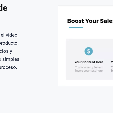
de
 el video,
producto.
cios y
s simples
 proceso.