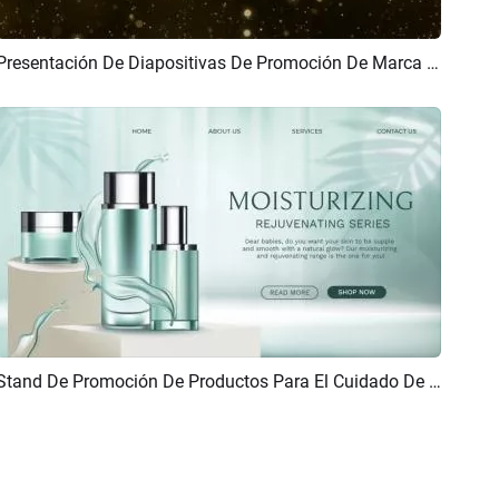
Presentación De Diapositivas De Promoción De Marca De Joyería Con Partículas De Oro Negro, Diamantes, Gemas Y Perlas
Previsualizar
Crear IA
Stand De Promoción De Productos Para El Cuidado De La Piel, Ecológico, Elegante, Limpio Y Avanzado
Previsualizar
Crear IA