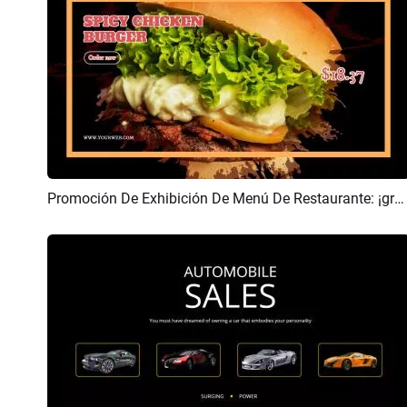
Promoción De Exhibición De Menú De Restaurante: ¡gracias Por Su Compra!
Previsualizar
Crear IA