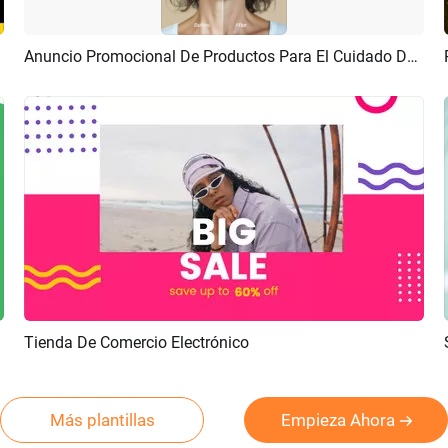
Anuncio Promocional De Productos Para El Cuidado De La Piel Con Botox Beige Antes Y Después
Previsualizar
Crear IA
Tienda De Comercio Electrónico
Previsualizar
Crear IA
Más plantillas
Empieza Ahora