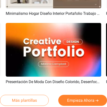
Minimalismo Hogar Diseño Interior Portafolio Trabajo Currículum Presentación Empresarial
Previsualizar
Crear IA
Presentación De Moda Con Diseño Colorido, Desenfocado Y Degradado, Portafolio Creativo
Previsualizar
Crear IA
Más plantillas
Empieza Ahora