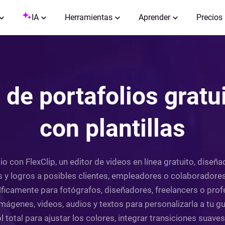
IA
Herramientas
Aprender
Precios
 de portafolios gratui
con plantillas
lio con FlexClip, un editor de videos en línea gratuito, dis
os y logros a posibles clientes, empleadores o colaborador
íficamente para fotógrafos, diseñadores, freelancers o prof
imágenes, videos, audios y textos para personalizarla a tu g
rol total para ajustar los colores, integrar transiciones suave