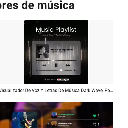
dores de música
Visualizador De Voz Y Letras De Música Dark Wave, Post Video
Previsualizar
Crear IA