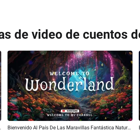
las de video de cuentos 
ento De Hadas, Papá Noel Y Nieve
Bienvenido Al País De Las Maravillas Fantástica Naturaleza Película De Cuento De Hadas Canal De Youtube Introducción Outro
Previsualizar
Crear IA