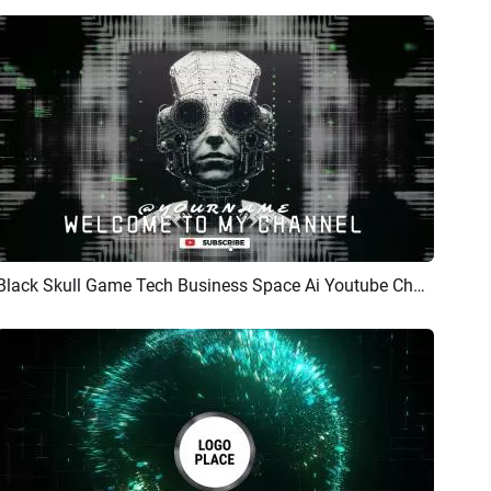
Black Skull Game Tech Business Space Ai Youtube Channel Introducción Final
Previsualizar
Crear IA