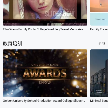
Film Warm Family Photo Collage Wedding Travel Memories Slideshow
Family Trave
教育培訓
全部
Golden University School Graduation Award Collage Slideshow
Minimal Educ