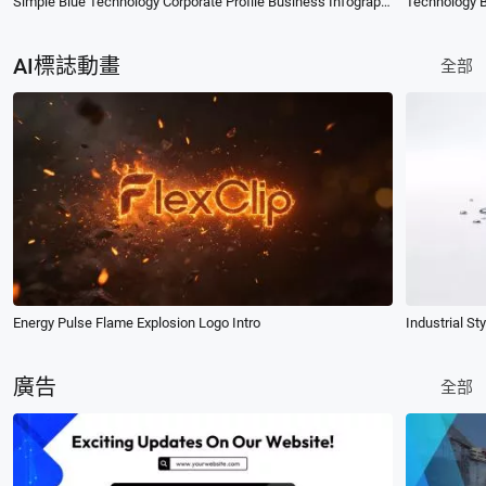
Simple Blue Technology Corporate Profile Business Infographic Slideshow
Technology 
AI標誌動畫
全部
Energy Pulse Flame Explosion Logo Intro
Industrial St
廣告
全部