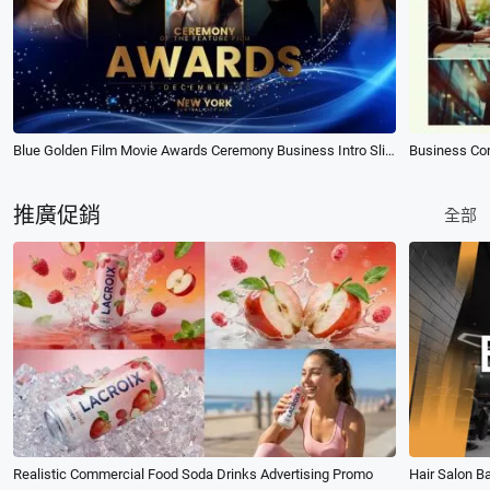
Blue Golden Film Movie Awards Ceremony Business Intro Slideshow
Business Co
推廣促銷
全部
Realistic Commercial Food Soda Drinks Advertising Promo
Hair Salon B