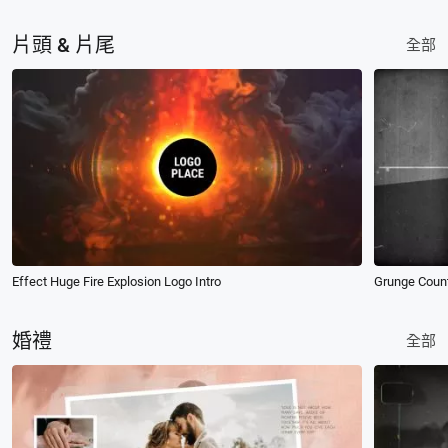
片頭 & 片尾
全部
Effect Huge Fire Explosion Logo Intro
Grunge Coun
婚禮
全部