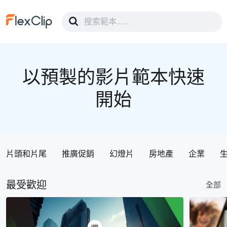
以預製的影片範本快速
開始
片頭和片尾
推廣促銷
幻燈片
房地產
企業
最受歡迎
全部