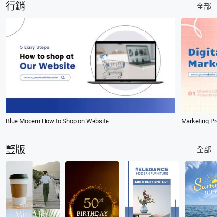
行銷
全部
Blue Modern How to Shop on Website
Marketing Pr
豎版
全部