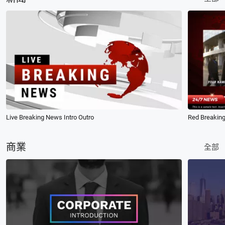
Live Breaking News Intro Outro
Red Breaking
商業
全部