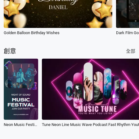
Golden Balloon Birthday Wishes
Dark Film Gol
創意
全部
Neon Music Festival Event Promo