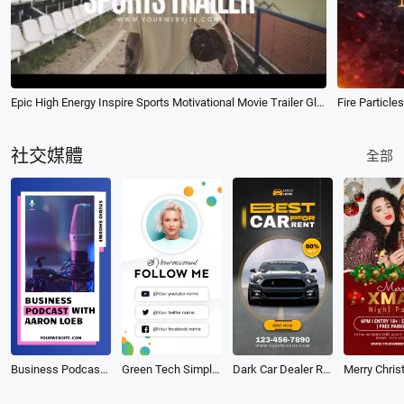
Epic High Energy Inspire Sports Motivational Movie Trailer Glitch Opener Intro
Fire Particle
社交媒體
全部
Business Podcast Tiktok Video
Green Tech Simple Business Contact Follow Social Media Intro Outro
Dark Car Dealer Rental Business Ads Promo Social Media