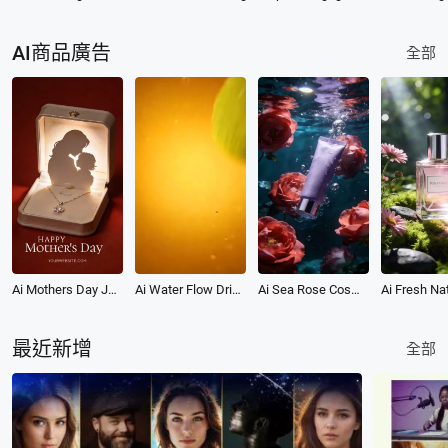
AI商品廣告
全部
Ai Mothers Day Jewelry Gift Love Product Promo Ad
Ai Water Flow Drink Beverage Product Promo Ad
Ai Sea Rose Cosmetic Beauty Product Ad Promo
最近新增
全部