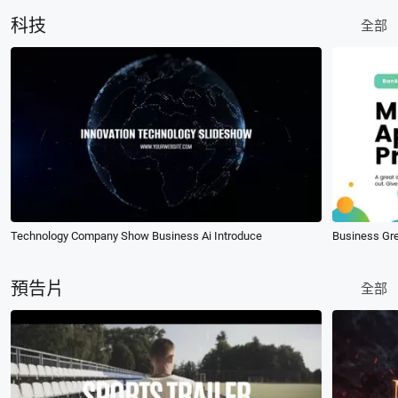
科技
全部
Technology Company Show Business Ai Introduce
Business Gr
預告片
全部