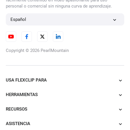
fácilmente contenido en vídeo apasionante para uso
doradas
personal o comercial sin ninguna curva de aprendizaje.
Español
Efectos de video de burbujas
Copyright © 2026
PearlMountain
Efectos de vídeo de tinta
USA FLEXCLIP PARA
Efectos de Fugas de Luz
HERRAMIENTAS
RECURSOS
Efectos y superposiciones de
ASISTENCIA
confeti