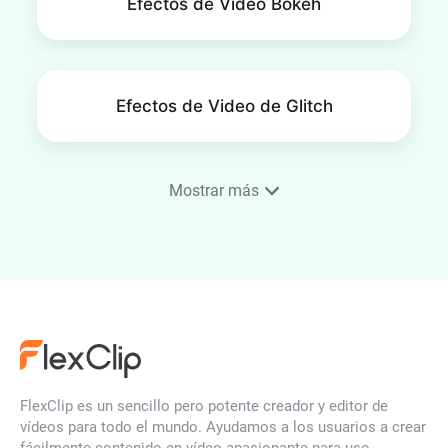
Efectos de Video Bokeh
Efectos de Video de Glitch
Mostrar más
Efectos de Video de Película
Antigua
Efectos de video de neón
FlexClip es un sencillo pero potente creador y editor de
vídeos para todo el mundo. Ayudamos a los usuarios a crear
Efectos y superposiciones