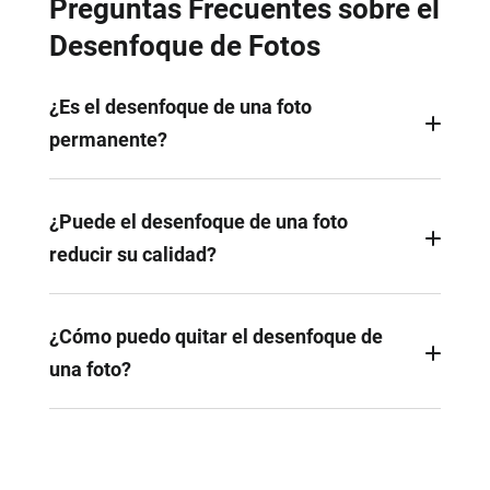
Preguntas Frecuentes sobre el
Desenfoque de Fotos
¿Es el desenfoque de una foto
permanente?
Sí, el efecto de desenfoque es permanente una vez
aplicado y guardado. Para evitar perder la versión
¿Puede el desenfoque de una foto
original, es mejor trabajar con una copia de la
reducir su calidad?
imagen.
La mayoría de las veces, el desenfoque de fotos
no influye en la calidad. Sin embargo, un
¿Cómo puedo quitar el desenfoque de
desenfoque excesivo puede degradar la nitidez
una foto?
general.
Existen muchas herramientas para eliminar
efectos de desenfoque en el mercado, pero en
general, los resultados son insatisfactorios. Si