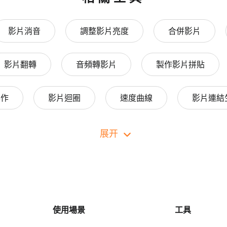
影片消音
調整影片亮度
合併影片
影片翻轉
音頻轉影片
製作影片拼貼
協作
影片迴圈
速度曲線
影片連結
裁剪影片
展开
使用場景
工具