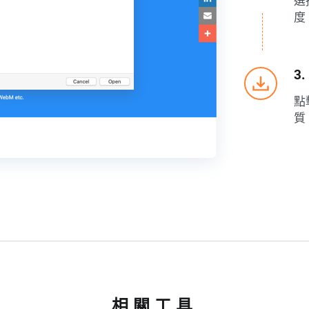
選
度
3
點
質
相關工具