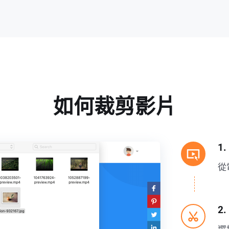
如何裁剪影片
1
從
2