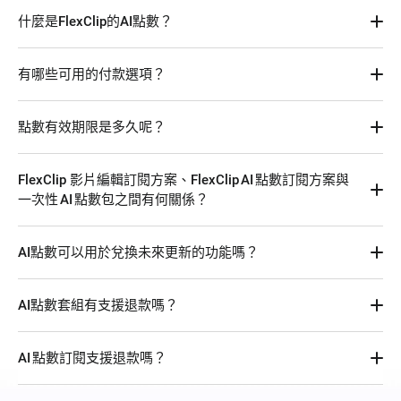
什麼是FlexClip的AI點數？
FlexClip AI 點數可以用來兌換FlexClip AI功能，包括AI圖片去
有哪些可用的付款選項？
背、AI文字生成語音、AI自動字幕、AI影片腳本、AI影片生
成、AI文字生成圖片、AI翻譯與AI圖片生成圖片。
您可使用借記卡、信用卡、Link、Google Pay、PayPal、
點數有效期限是多久呢？
Apple Pay 等方式付款。我們還支援包括 Visa、MasterCard、
American Express、Diners Club、Discover、UnionPay、
一次性點數：自購買日起有效期為 365 天。每次購買都會刷新
JCB、Maestro、Forbrugsforeningen 及 Dankort 等多種卡網
FlexClip 影片編輯訂閱方案、FlexClip AI 點數訂閱方案與
所有點數的過期日期。
絡。
一次性 AI 點數包之間有何關係？
點數訂閱：
月度方案：當前月及下一月有效（若處於訂閱狀態）。若訂閱
這是三種不同的權益項目。FlexClip 影片編輯訂閱方案針對需
期結束，將凍結一個月，然後於凍結期結束後清除。在凍結期
AI點數可以用於兌換未來更新的功能嗎？
要影片編輯功能的使用者，讓他們體驗 FlexClip 的高級影片編
內重新訂閱可解凍點數，但有效期仍持續至原清除日期。
輯優勢，包括最多 4K 專案匯出、雲端儲存、無限庫資源使
年度方案：當前月及之後兩月有效（若處於訂閱狀態）。若訂
可以，目前已購買的AI點數可以在有效期限內用於兌換新的AI
用、品牌功能、自訂範本等。同時此方案按套裝提供隨該方案
閱期結束，將凍結至原到期日，再在凍結期結束後清除。在凍
AI點數套組有支援退款嗎？
功能。
到期的 AI 點數。FlexClip AI 點數訂閱方案則專為使
結期內重新訂閱可解凍點數，但有效期仍持續至原清除日期。
用 FlexClip AI 相關功能的使用者設計，不包含高級影片編輯權
影片編輯訂閱贈送：點數的有效期將隨該方案一起結束。
沒有，不支援退款。
益，但可充分享受 FlexClip 提供的所有 AI 功能。一次性 AI 點數
AI 點數訂閱支援退款嗎？
包不涉及持續扣費；它為一次性購買項目，在點數有效期內您
即可使用 FlexClip 提供的所有 AI 功能。在任何情況下您皆可購
不支援。AI 點數訂閱不提供退款。