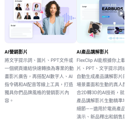
AI營銷影片
AI產品講解影片
將文字提示詞、圖片、PPT文件或
FlexClip AI能根據你上
一個網頁連結快速轉換為專業的動
片、PPT、文字提示詞或
畫影片廣告，再搭配AI數字人、AI
自動生成產品講解影片的
指令碼和AI配音等線上工具，打造
場景畫面和生動的真人配
獨具你們品牌風格的營銷影片內
合2D轉3D的AI技術，就能
容。
產品講解影片生動精準地
細節——適用於電商產品
演示、新品釋出和銷售展