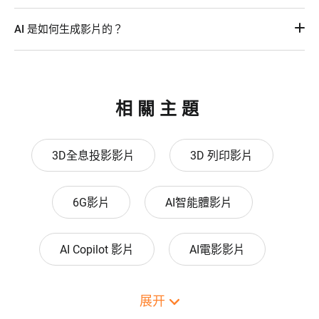
對應的影片片段。如果結果不符合預期，也可以重新生成，直
目前，ChatGPT本身無法直接產生影片或圖片內容。不過，你
到滿意為止。
AI 是如何生成影片的？
可以搭配其他AI影片產生工具進行影片創作，例如，FlexClip
的AI影片製作工具整合了先進的ChatGPT技術、OpenAI Sora
AI影片生成是透過分析文字、圖片或音訊等資料，運用不同的
和Google Veo等影片產生大型模型和AI產生與處理工具，讓你
機器學習模型學習影片模式，進而產生畫面、轉場與特效。AI
更快速、更有效率地產生、優化影片的內容和細節。
影片製作工具能自動完成場景編排、旁白製作與影片剪輯等流
程，讓影片創作更快速且更容易上手。
相關主題
3D全息投影影片
3D 列印影片
6G影片
AI智能體影片
AI Copilot 影片
AI電影影片
APP應用程式影片
App推廣影片
展开