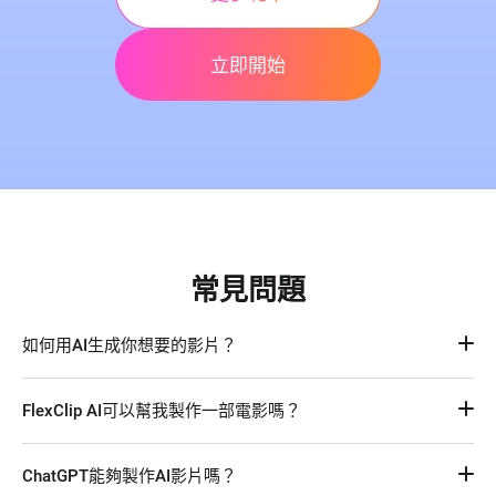
立即開始
常見問題
如何用AI生成你想要的影片？
用AI文字生影片工具，輸入文字提示即可生成影片片段、字
FlexClip AI可以幫我製作一部電影嗎？
幕、腳本、音樂、音效、旁白等內容。用AI圖生影片工具，上
傳一張圖片將其轉為動畫或影片。你也可以加入特效、倒數計
當然可以！透過FlexClip這樣的AI影片製作工具，只需輸入你
時、轉場等元素進一步編輯影片細節。滿意後即可下載並分享
ChatGPT能夠製作AI影片嗎？
想要的電影場景腳本、配音、畫面與素材，系統就能自動生成
到各大社群平台