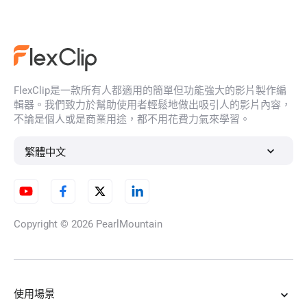
天文影片
生物影片
ChatGPT影片
化學影片
FlexClip是一款所有人都適用的簡單但功能強大的影片製作編
輯器。我們致力於幫助使用者輕鬆地做出吸引人的影片內容，
芯片影片
比較影片
不論是個人或是商業用途，都不用花費力氣來學習。
繁體中文
網路安全影片
Deepseek影片
空拍機影片
工程影片
未來影片
Copyright © 2026
PearlMountain
IT影片
互聯網影片
裸視3D影片
使用場景
外太空影片
物理影片
科學影片