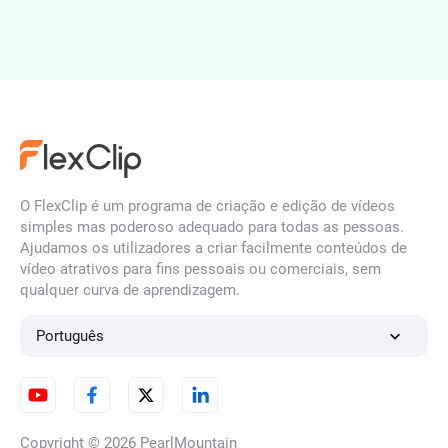
Foto para estilo Ghibli
Converter foto para estilo
O FlexClip é um programa de criação e edição de vídeos
Claymation
simples mas poderoso adequado para todas as pessoas.
Ajudamos os utilizadores a criar facilmente conteúdos de
vídeo atrativos para fins pessoais ou comerciais, sem
qualquer curva de aprendizagem.
Foto para Anime
Português
Foto para arte em feltro
Copyright © 2026
PearlMountain