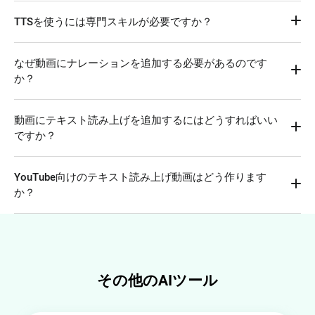
はい。FlexClipは常に高品質なTTS音声を生成できるため、
TTSを使うには専門スキルが必要ですか？
マーケティング、研修、メディア制作、企業用途など幅広く
活用できます。
いいえ。FlexClipは使いやすい設計になっているので、初心
なぜ動画にナレーションを追加する必要があるのです
者でも専門知識なしで簡単にナレーションを作成できます。
か？
動画にナレーションを追加すると、内容がわかりやすくな
動画にテキスト読み上げを追加するにはどうすればいい
り、視聴者の興味も高まります。ナレーションによって動画
ですか？
の重要なポイントを伝えやすくなり、内容をより理解しても
らえます。そのため、より多くの人にとって見やすく魅力的
FlexClipの動画編集画面でテキストを音声に変換します。生
な動画になります。
YouTube向けのテキスト読み上げ動画はどう作ります
成された音声は「メディア」に保存されます。その後、動画
か？
に追加して、映像に合わせて調整してください。
まず台本を作成し、FlexClipのTTS動画エディターで音声に
変換します。その後、AI音声に合わせて写真や動画クリップ
を追加します。必要に応じて編集を行い、最後に動画を書き
出してYouTubeに共有します。
その他のAIツール