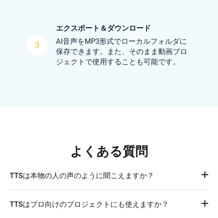
エクスポート＆ダウンロード
AI音声をMP3形式でローカルフォルダに
3
保存できます。また、そのまま動画プロ
ジェクトで使用することも可能です。
よくある質問
TTSは本物の人の声のように聞こえますか？
はい。FlexClipのような高度なAIツールなら、自然な話し方
TTSはプロ向けのプロジェクトにも使えますか？
や感情、イントネーションを持つリアルな音声を生成できま
す。機械っぽさはほとんど感じません。