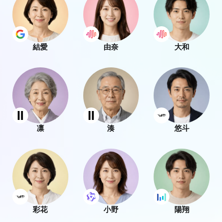
結愛
由奈
大和
凛
湊
悠斗
彩花
小野
陽翔