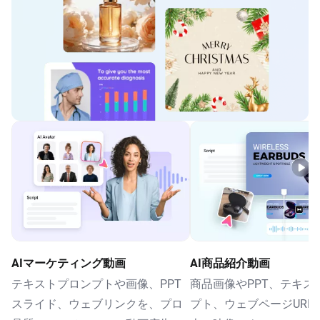
AIマーケティング動画
AI商品紹介動画
テキストプロンプトや画像、PPT
商品画像やPPT、テキス
スライド、ウェブリンクを、プロ
プト、ウェブページURL