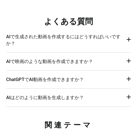
よくある質問
AIで生成された動画を作成するにはどうすればいいです
か？
AIテキスト動画生成ツールを使えば、テキストプロンプトを
AIで映画のような動画を作成できますか？
入力するだけで、AIが動画クリップ・字幕・台本・BGM・ナ
レーションなどを自動生成できます。また、画像をアップロ
はい、可能です。FlexClipのようなAI動画作成ツールを使え
ードしてAIで動きを加えることも可能です。生成した動画
ChatGPTでAI動画を作成できますか？
ば、映画のシーン構成、セリフ、ナレーション、画像、映像
は、必要に応じてエフェクト、カウントダウン、トランジシ
素材などのアイデアを入力するだけで、AIがイメージに合わ
ョンなどの編集機能で細かく調整できます。完成した動画
現在、ChatGPT単体では動画や画像コンテンツを直接作成す
せた動画を生成します。生成結果がイメージと異なる場合
は、ダウンロードしてSNSなどで簡単に共有できます。
AIはどのように動画を生成しますか？
ることはできません。ただし、AI動画生成ツールと組み合わ
は、内容を調整して再生成することで、理想の動画に近づけ
せることで、効率的に動画制作を行うことができます。例え
ることができます。
AI動画生成は、テキスト・画像・音声などのデータを分析
ばFlexClipのAI動画メーカーでは、高度なChatGPT技術と多
し、機械学習モデルによって映像パターンを学習すること
数のAI生成・編集機能を活用し、AIによる動画生成、編集、
で、動画・シーン構成・トランジション・エフェクトなどを
関連テーマ
加工までをスムーズに行えます。アイデアを形にする動画制
自動的に作成します。AI動画作成ツールは、シーン構成、ナ
作を、より高速かつ簡単に実現できます。
レーション生成、動画編集などの工程を自動化することで、