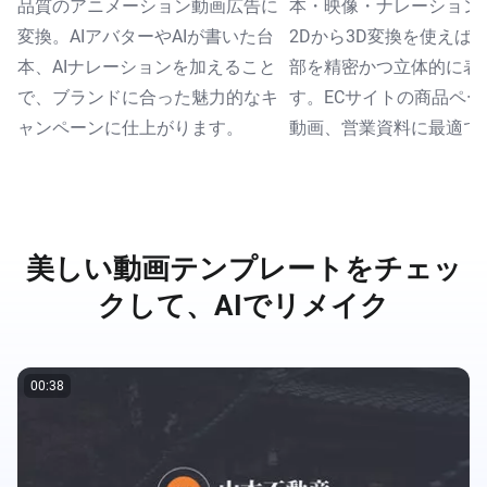
品質のアニメーション動画広告に
本・映像・ナレーション
変換。AIアバターやAIが書いた台
2Dから3D変換を使えば
本、AIナレーションを加えること
部を精密かつ立体的に表
で、ブランドに合った魅力的なキ
す。ECサイトの商品ペ
ャンペーンに仕上がります。
動画、営業資料に最適で
美しい動画テンプレートをチェッ
クして、AIでリメイク
00:38