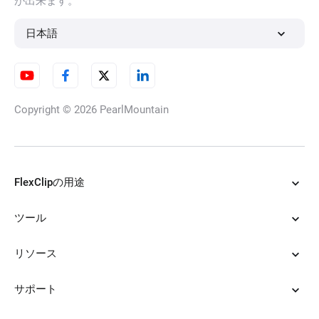
が出来ます。
ゲーム予告動画
Gemini AI
日本語
ハッカー動画
数学動画
Copyright © 2026
PearlMountain
モバイル動画
宇宙空間動画
量子の動画
鉄道動画
FlexClipの用途
ロボット動画
SaaS型動画
ツール
リソース
科学動画
科学者の動画
サポート
宇宙旅行動画
電車動画