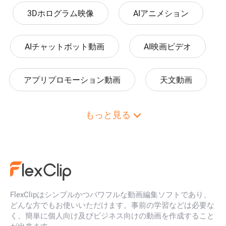
動画制作をより速く、誰でも簡単に行えるようにします。
3Dホログラム映像
AIアニメション
AIチャットボット動画
AI映画ビデオ
アプリプロモーション動画
天文動画
ChatGPTビデオ
クラウドサービス動画
もっと見る
サイバーセキュリティ動画
deepseek動画
ドローン動画
電気ビデオ
FlexClipはシンプルかつパワフルな動画編集ソフトであり、
どんな方でもお使いいただけます。事前の学習などは必要な
エレベーター動画
エンジニア動画
く、簡単に個人向け及びビジネス向けの動画を作成すること