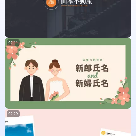
00:11
00:29