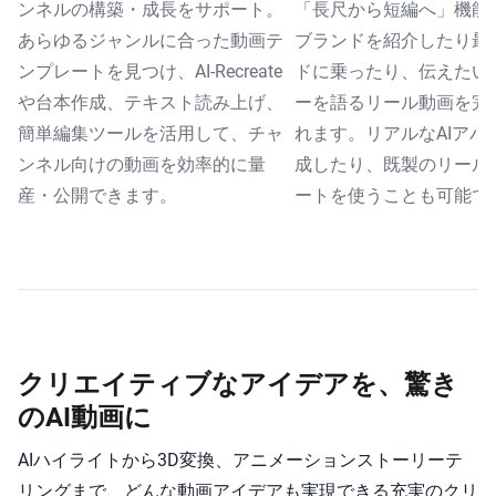
ンネルの構築・成長をサポート。
「長尺から短編へ」機能
あらゆるジャンルに合った動画テ
ブランドを紹介したり最
ンプレートを見つけ、AI-Recreate
ドに乗ったり、伝えたい
や台本作成、テキスト読み上げ、
ーを語るリール動画を完
簡単編集ツールを活用して、チャ
れます。リアルなAIアバ
ンネル向けの動画を効率的に量
成したり、既製のリール
産・公開できます。
ートを使うことも可能で
クリエイティブなアイデアを、驚き
のAI動画に
AIハイライトから3D変換、アニメーションストーリーテ
リングまで、どんな動画アイデアも実現できる充実のクリ