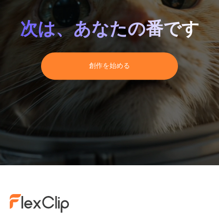
次は、あなたの番です
創
作
を
始
め
る