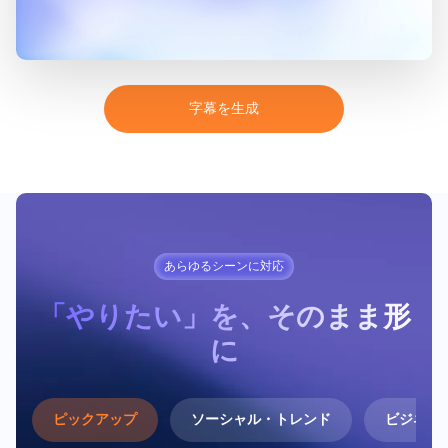
字
幕
を
生
成
あらゆるシーンに対応
「やりたい」を、そのまま形
に
ピックアップ
ソーシャル・トレンド
ビジネス