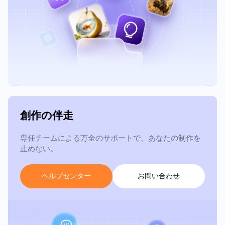
創作の伴走
専任チームによる万全のサポートで、あなたの制作を
止めない。
ヘ
ル
プ
セ
ン
タ
ー
お
問
い
合
わ
せ