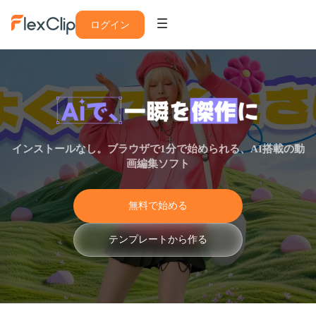
ログイン
インストールなし。ブラウザで1分で始められる、AI搭載の動
画編集ソフト
無
料
で
始
め
る
テ
ン
プ
レ
ー
ト
か
ら
作
る