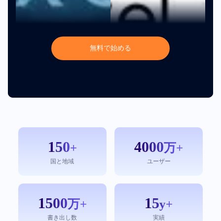
無
料
で
始
め
る
150
4000
+
万+
国と地域
ユーザー
1500
15
万+
y+
書き出し数
実績