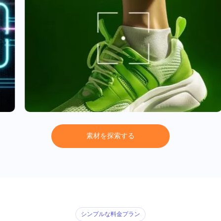
素
材
を
探
索
す
る
シンプルな料金プラン