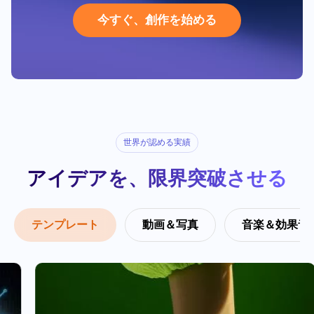
妥協なき4Kクオリティ
クラウドで繋がる安心感
今
す
ぐ
、
創
作
を
始
め
る
ワンクリックで、広がる
世界が認める実績
アイデアを、限界突破させる
テンプレート
動画＆写真
音楽＆効果音