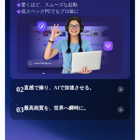
驚くほど、スムーズな起動
低スペックPCでもプロ級に
直感で操り、AIで加速させる。
0
2
+
最高画質を、世界へ瞬時に。
0
3
直感で操り、AIで加速させる。
+
ドラッグ＆ドロップの魔法
百万級の素材を、その手に
最高画質を、世界へ瞬時に。
AIが加速させる編集ワーク