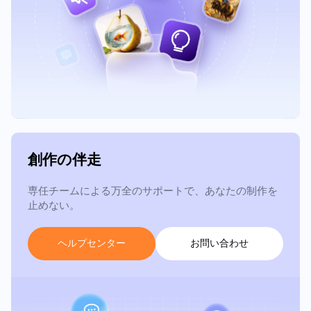
創作の伴走
専任チームによる万全のサポートで、あなたの制作を
止めない。
ヘ
ル
プ
セ
ン
タ
ー
お
問
い
合
わ
せ