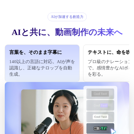
AIが加速する創造力
AIと共に、動画制作の未来へ
言葉を、そのまま字幕に
テキストに、命を吹
140以上の言語に対応。AIが声を
プロ級のナレーション
認識し、正確なテロップを自動
で。感情豊かなAIボイ
生成。
を彩る。