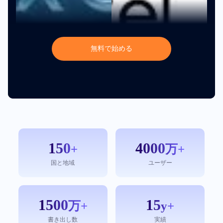
無
料
で
始
め
る
150
4000
+
万+
国と地域
ユーザー
1500
15
万+
y+
書き出し数
実績