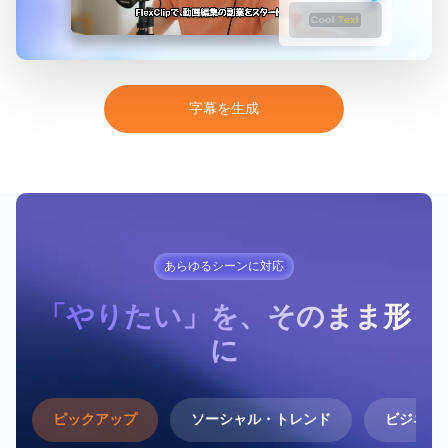
字
幕
を
生
成
あらゆるシーンに対応
「やりたい」を、そのまま形
に
ピックアップ
ソーシャル・トレンド
ビジネス