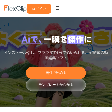
ログイン
インストールなし。ブラウザで1分で始められる、AI搭載の動
画編集ソフト
無
料
で
始
め
る
テ
ン
プ
レ
ー
ト
か
ら
作
る