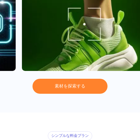
素
材
を
探
索
す
る
シンプルな料金プラン