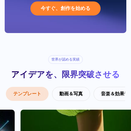
妥協なき4Kクオリティ
クラウドで繋がる安心感
今
す
ぐ
、
創
作
を
始
め
る
ワンクリックで、広がる
世界が認める実績
アイデアを、限界突破させる
テンプレート
動画＆写真
音楽＆効果音