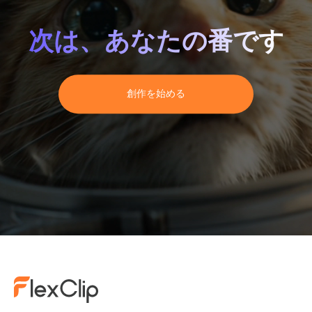
次は、あなたの番です
創
作
を
始
め
る