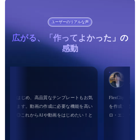
ユーザーのリアルな声
広がる、「作ってよかった」の
感動
根本耕輔
サイト運営者
lipはPremiere Proのような難しい操作が要らず、簡単にショートムービー
ることができました。Facebook広告やYouTube広告、動画のイント
ディングなど、短い動画を、手軽に作成したい方におすすめです！