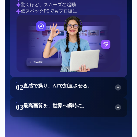
驚くほど、スムーズな起動
低スペックPCでもプロ級に
直感で操り、AIで加速させる。
0
2
+
最高画質を、世界へ瞬時に。
0
3
直感で操り、AIで加速させる。
+
ドラッグ＆ドロップの魔法
百万級の素材を、その手に
最高画質を、世界へ瞬時に。
AIが加速させる編集ワーク