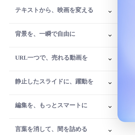
ボイスが動画を彩る。
テキストから、映画を変える
文章を入力するだけ。AIが素材選定から編集ま
でを完結。
背景を、一瞬で自由に
被写体を精緻に切り抜き。どんなシーンも、理
想の背景へ置き換え。
URL一つで、売れる動画を
商品情報を魅力的なPR動画へ。ECサイトの成
約率をAIが最大化。
静止したスライドに、躍動を
プレゼン資料をダイナミックな動画へ。解説付
きの教材も瞬時に完成。
編集を、もっとスマートに
ベストショットをAIが自動選別。リズムに合わ
せた完璧なカット割り。
言葉を消して、間を詰める