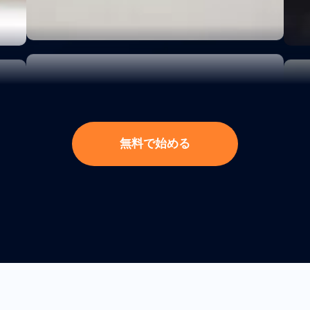
無
料
で
始
め
る