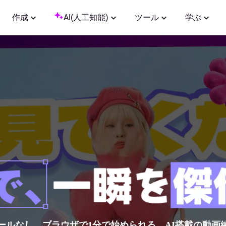
作成
AI(人工知能)
ツール
学ぶ
ールなし。ブラウザで1分で始められる、AI搭載の動画