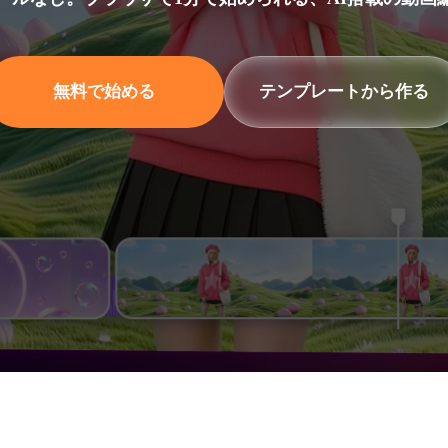
無
料
で
始
め
る
テ
ン
プ
レ
ー
ト
か
ら
作
る