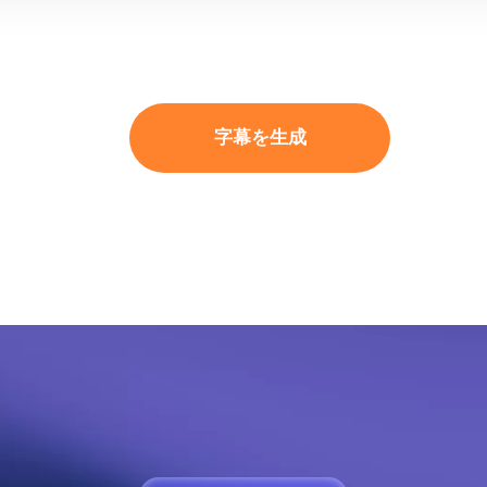
字
幕
を
生
成