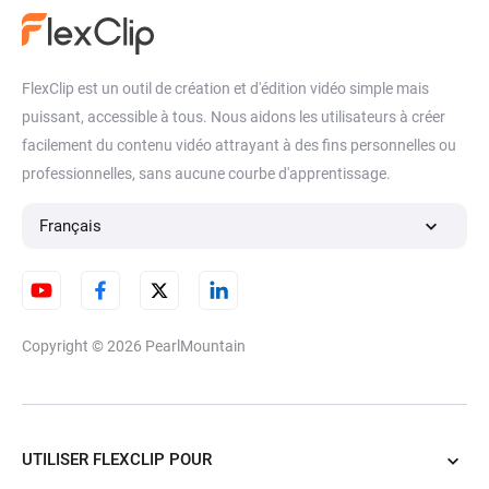
Image dans l'image
Graphiques animés
Collaboration Vidéo
Vidéo en Boucle
FlexClip est un outil de création et d'édition vidéo simple mais
puissant, accessible à tous. Nous aidons les utilisateurs à créer
Courbe de Vitesse
Générateur de Lien Vidéo
facilement du contenu vidéo attrayant à des fins personnelles ou
professionnelles, sans aucune courbe d'apprentissage.
Redimensionner la Vidéo
Rognage de Vidéo
Français
Copyright © 2026
PearlMountain
UTILISER FLEXCLIP POUR