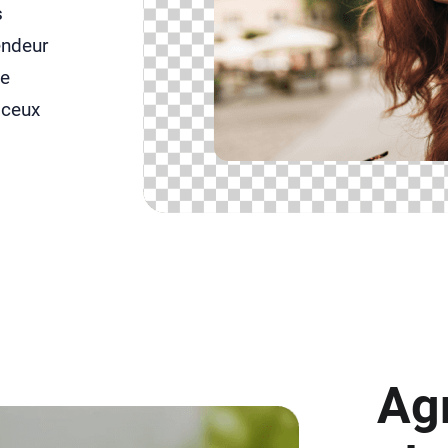
s
endeur
le
 ceux
Ag