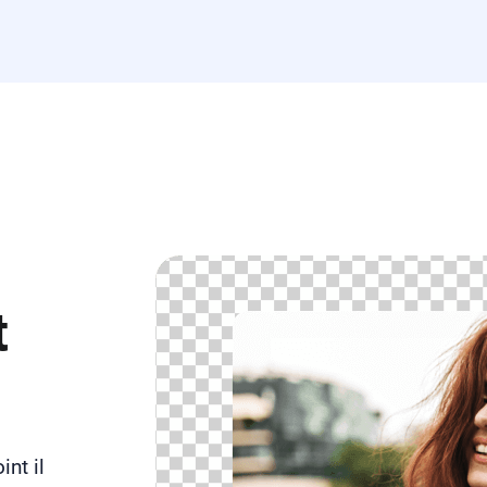
t
int il