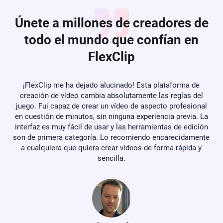
innovadoras herramientas de video IA, plantillas 
personalizables integradas y recursos de stock, y efectos 
Únete a millones de creadores de
impresionantes lo hacen destacar. Con FlexClip, todos 
todo el mundo que confían en
pueden editar como un profesional sin necesidad de 
aprender habilidades avanzadas.
FlexClip
e
¡FlexClip me ha dejado alucinado! Esta plataforma de
Si
s
creación de vídeo cambia absolutamente las reglas del
de
juego. Fui capaz de crear un vídeo de aspecto profesional
en cuestión de minutos, sin ninguna experiencia previa. La
fu
interfaz es muy fácil de usar y las herramientas de edición
ado
son de primera categoría. Lo recomiendo encarecidamente
.
a cualquiera que quiera crear vídeos de forma rápida y
sencilla.