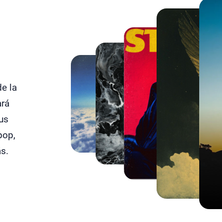
de la
ará
us
pop,
ás.