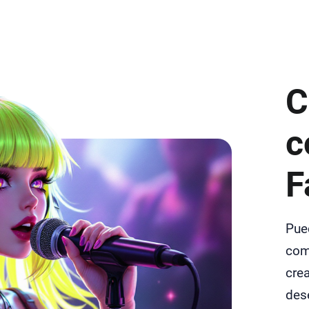
C
c
F
Pued
como
cre
dese