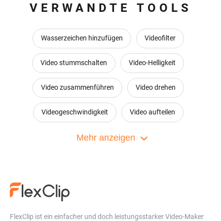
VERWANDTE TOOLS
Wasserzeichen hinzufügen
Videofilter
Video stummschalten
Video-Helligkeit
Video zusammenführen
Video drehen
Videogeschwindigkeit
Video aufteilen
Video vergrößern
Mehr anzeigen
Flip Video
Audio zu Video konvertieren
Video-Collage Gestalter
Bild in Bild
Bewegungsgrafik
Video-Zusammenarbeit
FlexClip ist ein einfacher und doch leistungsstarker Video-Maker