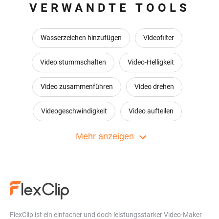
VERWANDTE TOOLS
Wasserzeichen hinzufügen
Videofilter
Video stummschalten
Video-Helligkeit
Video zusammenführen
Video drehen
Videogeschwindigkeit
Video aufteilen
Video vergrößern
Mehr anzeigen
Flip Video
Audio zu Video konvertieren
Video-Collage Gestalter
Bild in Bild
Bewegungsgrafik
Video-Zusammenarbeit
FlexClip ist ein einfacher und doch leistungsstarker Video-Maker