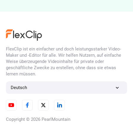
Foto im Ghibli-Stil
FlexClip ist ein einfacher und doch leistungsstarker Video-
Maker und -Editor für alle. Wir helfen Nutzern, auf einfache
Konvertieren Sie das Foto in
Weise überzeugende Videoinhalte für private oder
den Claymation-Stil
geschäftliche Zwecke zu erstellen, ohne dass sie etwas
lernen müssen.
Deutsch
Foto zu Anime
Copyright © 2026
PearlMountain
Foto in Filzkunst