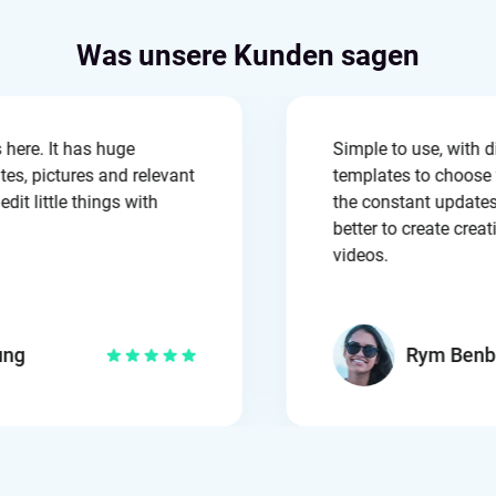
Was unsere Kunden sagen
os here. It has huge
Simple to use, with
lates, pictures and relevant
templates to choose
o edit little things with
the constant updat
.
better to create cr
videos.
rung
Rym Ben